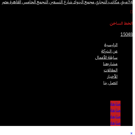
74مبني مكاتب التجاري مجمع البنوك شارع التسعين التجمع الخامس القاهرة مصر

الخط الساخن
15048
الرئيسية
عن الشركة
سابقة الأعمال
مشاريعنا
المقالات
الأخبار
اتصل بنا
متابعة
متابعة
متابعة
متابعة
×