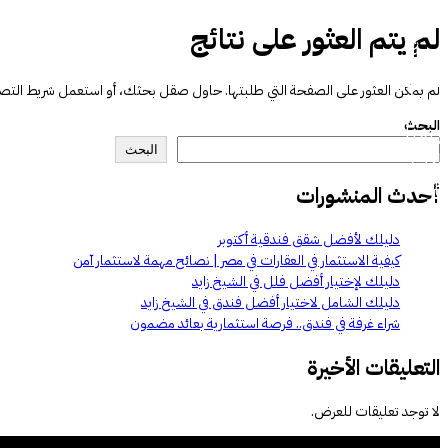
لم يتم العثور على نتائج
يسية
لشركة
لم يمكن العثور على الصفحة التي طلبتها. حاول صقل بحثك، أو استعمل شريط التصفح 
ة الأعمال
البحث
يعنا
البحث
الات
ار
أحدث المنشورات
 بنا
دليلك لأفضل شقق فندقية أكتوبر
كيفية الاستثمار في العقارات في مصر | نصائح مهمة لاستثمار آمن
E
دليلك لإختيار أفضل فلل في الشيخ زايد
دليلك الشامل لاختيار أفضل فندق في الشيخ زايد
شراء غرفة في فندق.. فرصة استثمارية بعائد مضمون
التعليقات الأخيرة
لا توجد تعليقات للعرض.