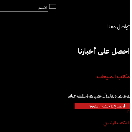
تواصل معنا
احصل على أخبارنا
مكتب المبيعات
مبنى ذا بورتال (أ) بيفرلي هيلز، الشيخ زايد
اجتماع عبر تطبيق زووم

المكتب الرئيسي