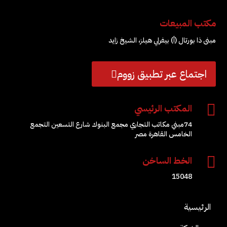
مكتب المبيعات
مبنى ذا بورتال (أ) بيفرلي هيلز، الشيخ زايد
اجتماع عبر تطبيق زووم

المكتب الرئيسي
74مبني مكاتب التجاري مجمع البنوك شارع التسعين التجمع
الخامس القاهرة مصر

الخط الساخن
15048
الرئيسية